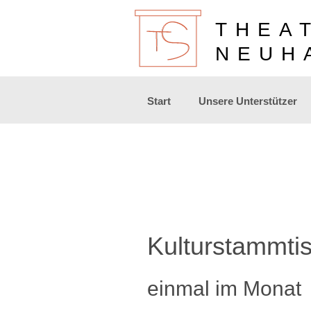
THEA
NEUH
Zum
Start
Unsere Unterstützer
Inhalt
springen
Kulturstammti
einmal im Monat