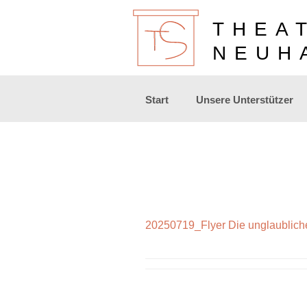
THEA
NEUH
Zum
Start
Unsere Unterstützer
Inhalt
springen
20250719_Flyer Die unglaublich